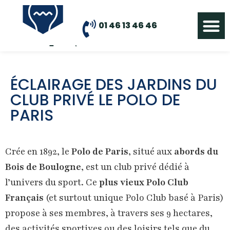
01 46 13 46 46
QUI SOMMES NO
NOS MÉT
ÉCLAIRAGE DES JARDINS DU
CLUB PRIVÉ LE POLO DE
PARIS
Crée en 1892, le
Polo de Paris
, situé aux
abords du
Bois de Boulogne
, est un club privé dédié à
l’univers du sport. Ce
plus vieux Polo Club
Français
(et surtout unique Polo Club basé à Paris)
propose à ses membres, à travers ses 9 hectares,
des activités sportives ou des loisirs tels que du